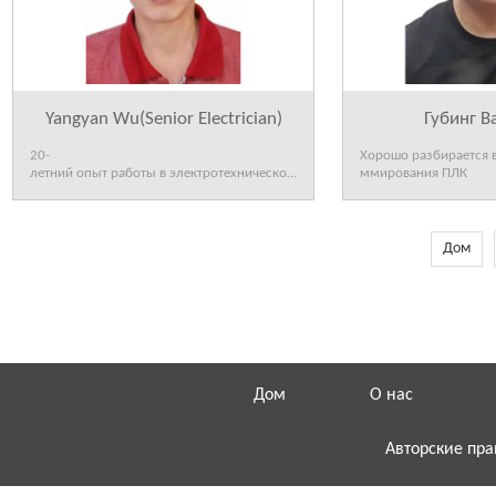
Yangyan Wu(Senior Electrician)
Губинг В
20-
Хорошо разбирается в
летний опыт работы в электротехнической
ммирования ПЛК
промышленно
Дом
Дом
О нас
Авторские пр