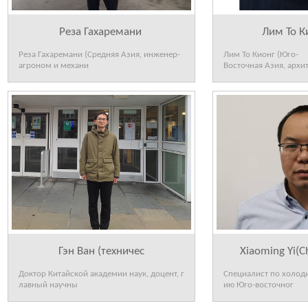
Реза Гахаремани
Лим То К
Реза Гахаремани (Средняя Азия, инженер-
Лим То Кионг (Юго-
агроном и механи
Восточная Азия, архи
Гэн Ван (техничес
Xiaoming Yi(C
Доктор Китайской академии наук, доцент, г
Специалист по холод
лавный научны
ию Юго-восточног